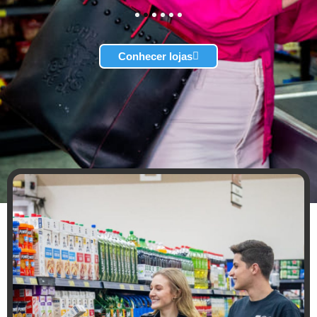
1
2
3
4
5
6
Conhecer lojas