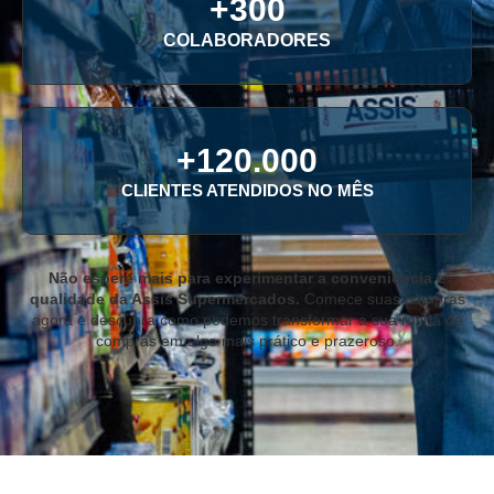
+
300
COLABORADORES
+
120.000
CLIENTES ATENDIDOS NO MÊS
Não espere mais para experimentar a conveniência e
qualidade da Assis Supermercados.
Comece suas compras
agora e descubra como podemos transformar a sua rotina de
compras em algo mais prático e prazeroso.